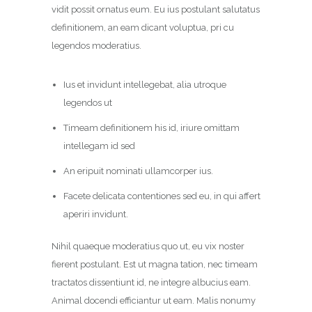
vidit possit ornatus eum. Eu ius postulant salutatus
definitionem, an eam dicant voluptua, pri cu
legendos moderatius.
Ius et invidunt intellegebat, alia utroque
legendos ut
Timeam definitionem his id, iriure omittam
intellegam id sed
An eripuit nominati ullamcorper ius.
Facete delicata contentiones sed eu, in qui affert
aperiri invidunt.
Nihil quaeque moderatius quo ut, eu vix noster
fierent postulant. Est ut magna tation, nec timeam
tractatos dissentiunt id, ne integre albucius eam.
Animal docendi efficiantur ut eam. Malis nonumy