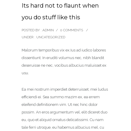
Its hard not to flaunt when
you do stuff like this
POSTED BY : ADMIN
/
0 COMMENTS
/
UNDER :
UNCATEGORIZED
Malorum temporibus vix ex.Ius ad iudico labores
dissentiunt. In eruditi volumus nec, nibh blandit
deseruisse ne nec, vocibus albucius maluisset ex
usu.
Ea mei nostrum imperdiet deterruisset, mei ludus
efficiendi ei. Sea summo mazim ex, ea errem
eleifend definitionem vim. Ut nec hinc dolor
possim. An eros argumentum vel, elit diceret duo
eu, quo et aliquid ornatus delicatissimi. Cu nam
tale ferri utroque, eu habemus albucius mel, cu