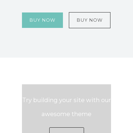
BUY NOW
BUY NOW
Try building your site with our
awesome theme