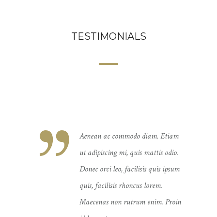
TESTIMONIALS
iam. Etiam
Aenean ac commodo diam. Etiam
mattis odio.
ut adipiscing mi, quis mattis odio.
is quis ipsum
Donec orci leo, facilisis quis ipsum
 lorem.
quis, facilisis rhoncus lorem.
enim. Proin
Maecenas non rutrum enim. Proin