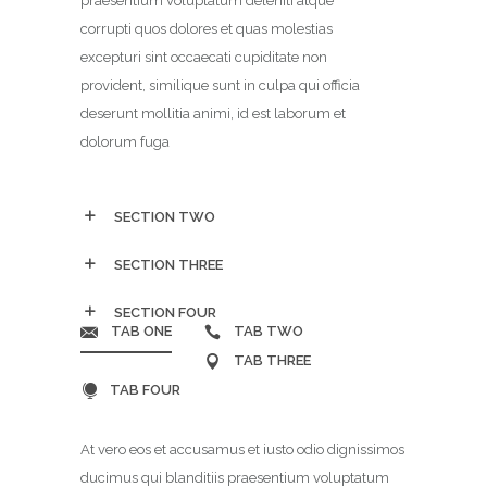
praesentium voluptatum deleniti atque
corrupti quos dolores et quas molestias
excepturi sint occaecati cupiditate non
provident, similique sunt in culpa qui officia
deserunt mollitia animi, id est laborum et
dolorum fuga
SECTION TWO
SECTION THREE
SECTION FOUR
TAB ONE
TAB TWO
TAB THREE
TAB FOUR
At vero eos et accusamus et iusto odio dignissimos
ducimus qui blanditiis praesentium voluptatum